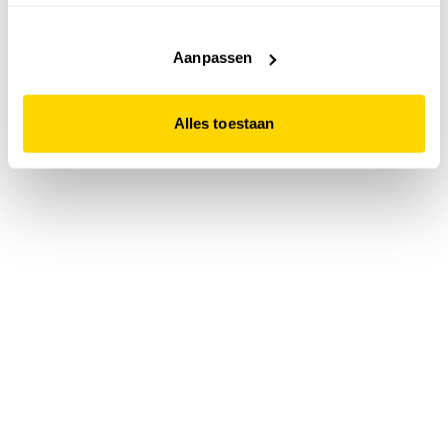
accepteert. Dit doe je door op "Alles toestaan" te klikken.
Liever geen cookies? Hou er dan rekening mee dat de
website niet optimaal functioneert.
Aanpassen
Alles toestaan