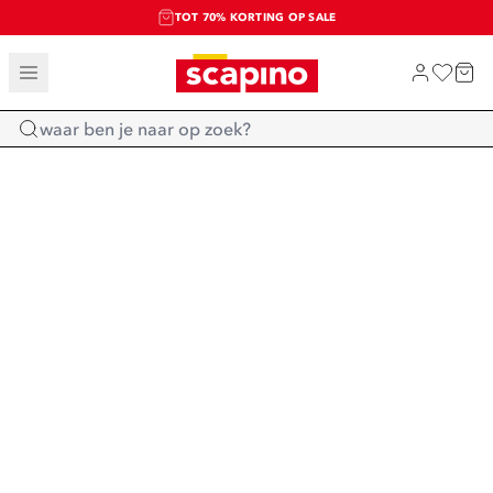
TOT 70% KORTING OP SALE
SALE: LAATSTE KANS!
SHOP NIEUW
Home