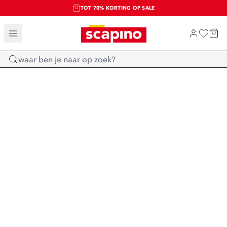
TOT 70% KORTING OP SALE
SALE: LAATSTE KANS!
SHOP NIEUW
Home