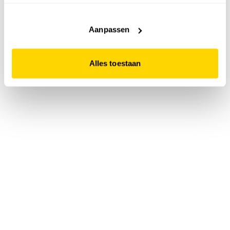
accepteert. Dit doe je door op "Alles toestaan" te klikken.
Liever geen cookies? Hou er dan rekening mee dat de
website niet optimaal functioneert.
Aanpassen
Alles toestaan