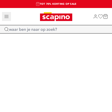
TOT 70% KORTING OP SALE
SALE: LAATSTE KANS!
SHOP NIEUW
Home