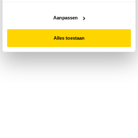
accepteert. Dit doe je door op "Alles toestaan" te klikken.
Liever geen cookies? Hou er dan rekening mee dat de
website niet optimaal functioneert.
Aanpassen
Alles toestaan