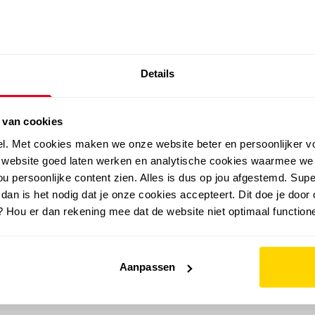
SALE: LAATSTE KANS!
Details
outdoor
zomer
merken
folder
sale
 van cookies
el. Met cookies maken we onze website beter en persoonlijker v
e website goed laten werken en analytische cookies waarmee we
u persoonlijke content zien. Alles is dus op jou afgestemd. Supe
 dan is het nodig dat je onze cookies accepteert. Dit doe je door 
? Hou er dan rekening mee dat de website niet optimaal functione
Aanpassen