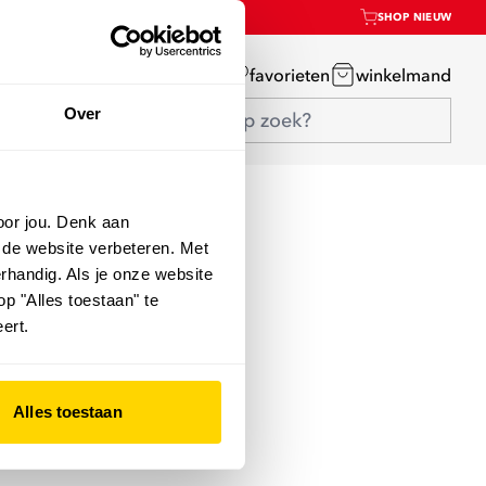
SHOP NIEUW
mijn account
favorieten
winkelmand
Over
oor jou. Denk aan
 de website verbeteren. Met
rhandig. Als je onze website
op "Alles toestaan" te
ert.
Alles toestaan