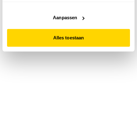
accepteert. Dit doe je door op "Alles toestaan" te klikken.
Liever geen cookies? Hou er dan rekening mee dat de
website niet optimaal functioneert.
Aanpassen
Alles toestaan