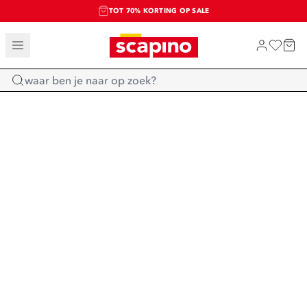
TOT 70% KORTING OP SALE
SALE: LAATSTE KANS!
SHOP NIEUW
Home