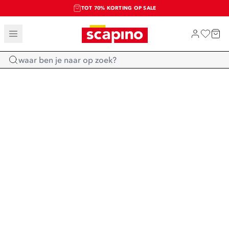
TOT 70% KORTING OP SALE
SALE: LAATSTE KANS!
SHOP NIEUW
Home