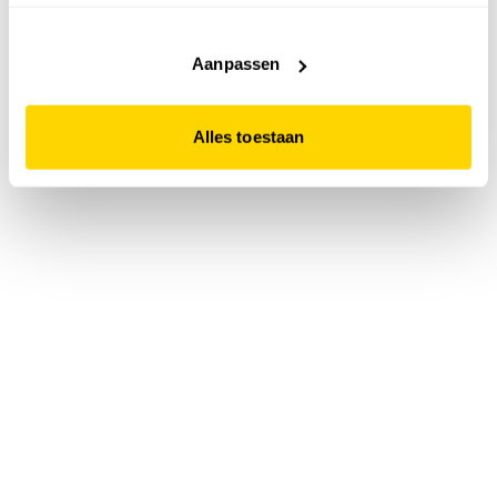
accepteert. Dit doe je door op "Alles toestaan" te klikken.
Liever geen cookies? Hou er dan rekening mee dat de
website niet optimaal functioneert.
Aanpassen
Alles toestaan