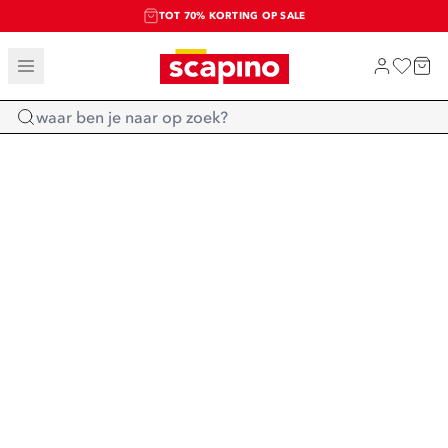
TOT 70% KORTING OP SALE
SALE: LAATSTE KANS!
SHOP NIEUW
Home