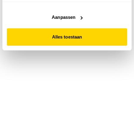
accepteert. Dit doe je door op "Alles toestaan" te klikken.
Liever geen cookies? Hou er dan rekening mee dat de
website niet optimaal functioneert.
Aanpassen
Alles toestaan