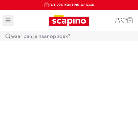
TOT 70% KORTING OP SALE
SALE: LAATSTE KANS!
SHOP NIEUW
Home