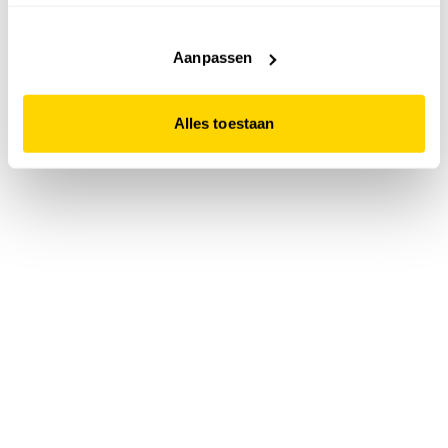
accepteert. Dit doe je door op "Alles toestaan" te klikken.
Liever geen cookies? Hou er dan rekening mee dat de
website niet optimaal functioneert.
Aanpassen
Alles toestaan