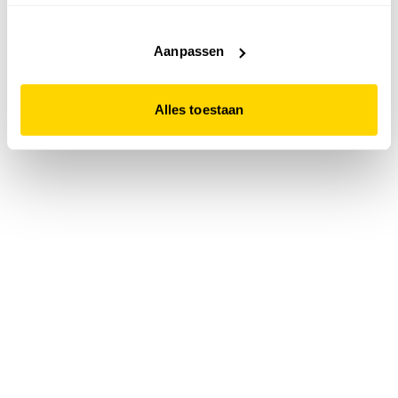
accepteert. Dit doe je door op "Alles toestaan" te klikken.
Liever geen cookies? Hou er dan rekening mee dat de
website niet optimaal functioneert.
Aanpassen
Alles toestaan