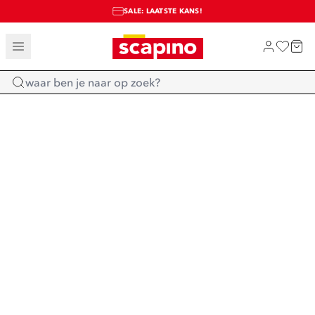
SALE: LAATSTE KANS!
TOT 70% KORTING OP SALE
SHOP NIEUW
Home