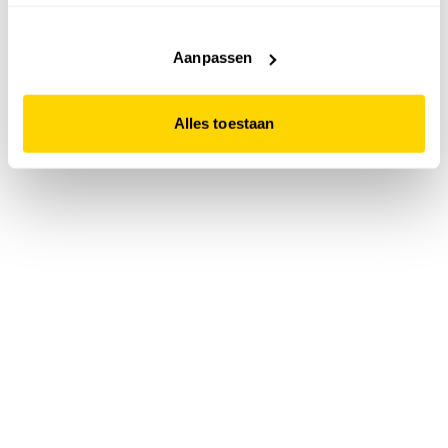
accepteert. Dit doe je door op "Alles toestaan" te klikken.
Liever geen cookies? Hou er dan rekening mee dat de
website niet optimaal functioneert.
Aanpassen
Alles toestaan