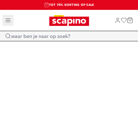
TOT 70% KORTING OP SALE
SALE: LAATSTE KANS!
SHOP NIEUW
Home