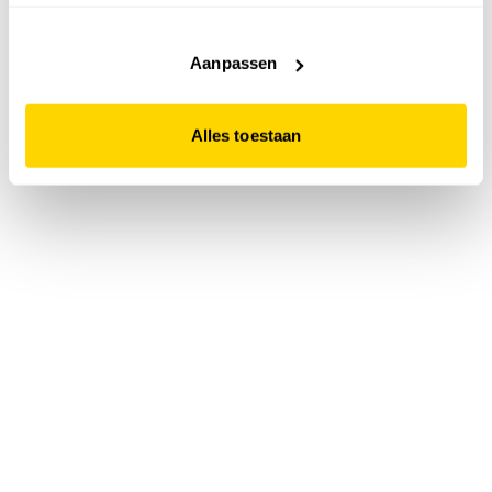
accepteert. Dit doe je door op "Alles toestaan" te klikken.
Liever geen cookies? Hou er dan rekening mee dat de
website niet optimaal functioneert.
Aanpassen
Alles toestaan