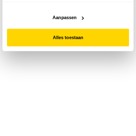
accepteert. Dit doe je door op "Alles toestaan" te klikken.
Liever geen cookies? Hou er dan rekening mee dat de
website niet optimaal functioneert.
Aanpassen
Alles toestaan