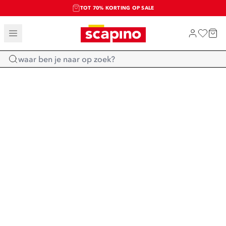
TOT 70% KORTING OP SALE
SALE: LAATSTE KANS!
SHOP NIEUW
Home