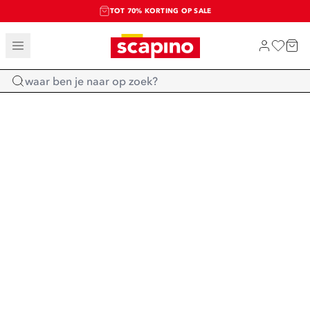
TOT 70% KORTING OP SALE
SALE: LAATSTE KANS!
SHOP NIEUW
Home