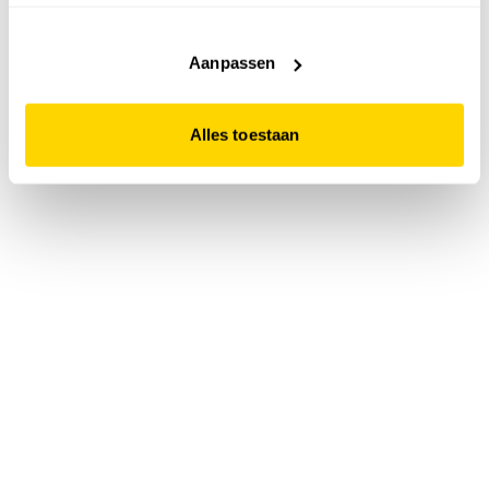
accepteert. Dit doe je door op "Alles toestaan" te klikken.
Liever geen cookies? Hou er dan rekening mee dat de
website niet optimaal functioneert.
Aanpassen
Alles toestaan