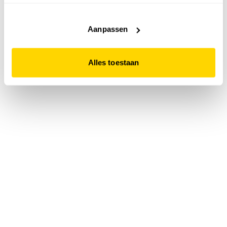
accepteert. Dit doe je door op "Alles toestaan" te klikken.
Liever geen cookies? Hou er dan rekening mee dat de
website niet optimaal functioneert.
Aanpassen
Alles toestaan