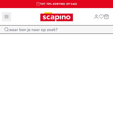
TOT 70% KORTING OP SALE
SALE: LAATSTE KANS!
SHOP NIEUW
Home