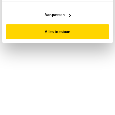
accepteert. Dit doe je door op "Alles toestaan" te klikken.
Liever geen cookies? Hou er dan rekening mee dat de
website niet optimaal functioneert.
Aanpassen
Alles toestaan