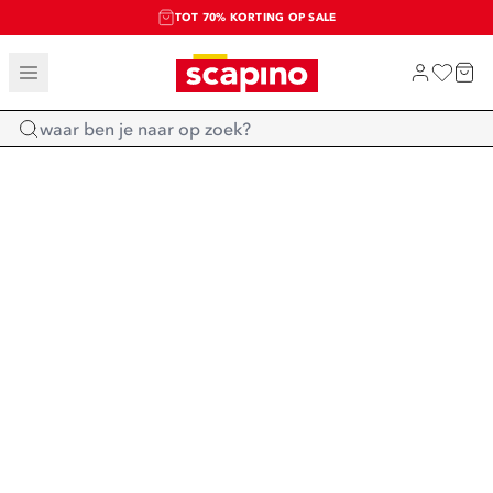
TOT 70% KORTING OP SALE
SALE: LAATSTE KANS!
SHOP NIEUW
Home