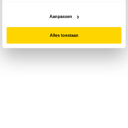
accepteert. Dit doe je door op "Alles toestaan" te klikken.
Liever geen cookies? Hou er dan rekening mee dat de
website niet optimaal functioneert.
Aanpassen
Alles toestaan