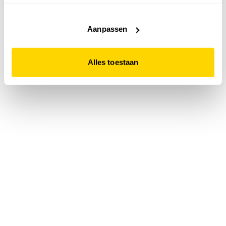
accepteert. Dit doe je door op "Alles toestaan" te klikken.
Liever geen cookies? Hou er dan rekening mee dat de
website niet optimaal functioneert.
Aanpassen
Alles toestaan