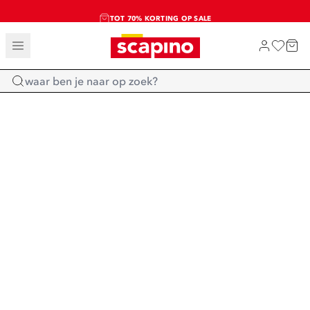
TOT 70% KORTING OP SALE
SALE: LAATSTE KANS!
SHOP NIEUW
Home