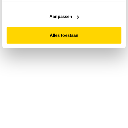
accepteert. Dit doe je door op "Alles toestaan" te klikken.
Liever geen cookies? Hou er dan rekening mee dat de
website niet optimaal functioneert.
Aanpassen
Alles toestaan