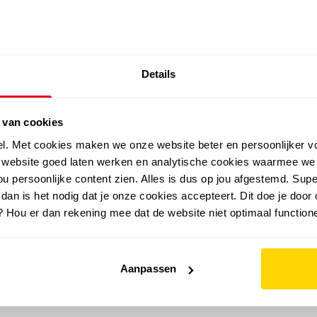
SALE: LAATSTE KANS!
Details
outdoor
zomer
merken
folder
sale
 van cookies
el. Met cookies maken we onze website beter en persoonlijker v
e website goed laten werken en analytische cookies waarmee we
u persoonlijke content zien. Alles is dus op jou afgestemd. Supe
 dan is het nodig dat je onze cookies accepteert. Dit doe je door 
? Hou er dan rekening mee dat de website niet optimaal functione
Aanpassen