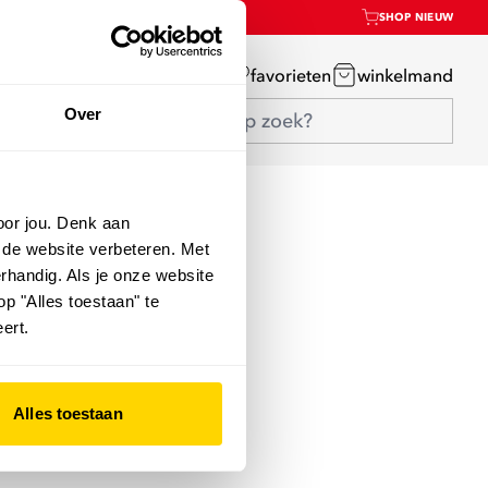
SHOP NIEUW
mijn account
favorieten
winkelmand
Over
oor jou. Denk aan
 de website verbeteren. Met
rhandig. Als je onze website
op "Alles toestaan" te
ert.
Alles toestaan