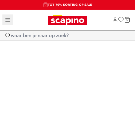
TOT 70% KORTING OP SALE
SALE: LAATSTE KANS!
SHOP NIEUW
Home