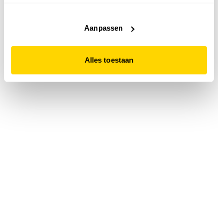
accepteert. Dit doe je door op "Alles toestaan" te klikken.
Liever geen cookies? Hou er dan rekening mee dat de
website niet optimaal functioneert.
Aanpassen
Alles toestaan