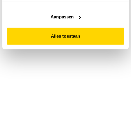
accepteert. Dit doe je door op "Alles toestaan" te klikken.
Liever geen cookies? Hou er dan rekening mee dat de
website niet optimaal functioneert.
Aanpassen
Alles toestaan