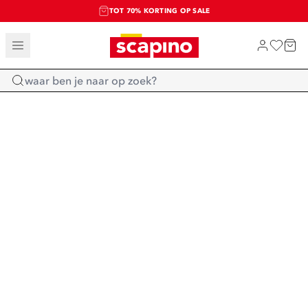
TOT 70% KORTING OP SALE
SALE: LAATSTE KANS!
SHOP NIEUW
Home