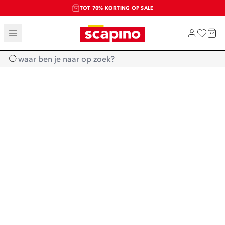
TOT 70% KORTING OP SALE
SALE: LAATSTE KANS!
SHOP NIEUW
Home