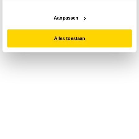
accepteert. Dit doe je door op "Alles toestaan" te klikken.
Liever geen cookies? Hou er dan rekening mee dat de
website niet optimaal functioneert.
Aanpassen
Alles toestaan