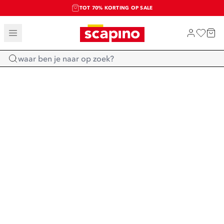
TOT 70% KORTING OP SALE
SALE: LAATSTE KANS!
SHOP NIEUW
Home