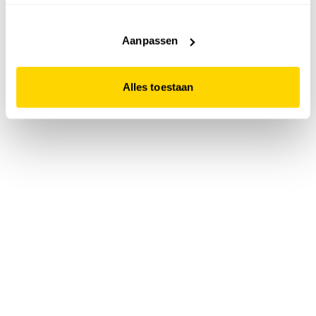
accepteert. Dit doe je door op "Alles toestaan" te klikken.
Liever geen cookies? Hou er dan rekening mee dat de
website niet optimaal functioneert.
Aanpassen
Alles toestaan