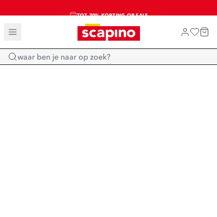
TOT 70% KORTING OP SALE
SALE: LAATSTE KANS!
SHOP NIEUW
Home