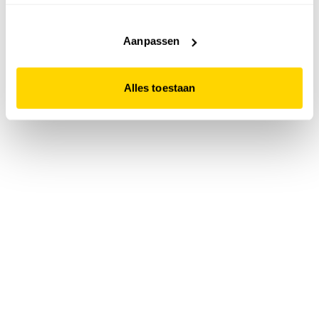
accepteert. Dit doe je door op "Alles toestaan" te klikken.
Liever geen cookies? Hou er dan rekening mee dat de
website niet optimaal functioneert.
Aanpassen
Alles toestaan