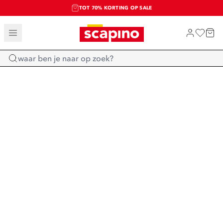
TOT 70% KORTING OP SALE
SALE: LAATSTE KANS!
SHOP NIEUW
Home