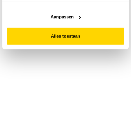
accepteert. Dit doe je door op "Alles toestaan" te klikken.
Liever geen cookies? Hou er dan rekening mee dat de
website niet optimaal functioneert.
Aanpassen
Alles toestaan