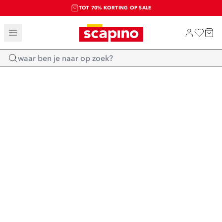
TOT 70% KORTING OP SALE
SALE: LAATSTE KANS!
SHOP NIEUW
Home