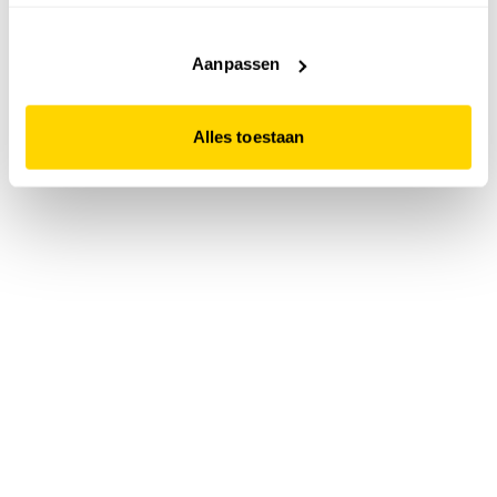
accepteert. Dit doe je door op "Alles toestaan" te klikken.
Liever geen cookies? Hou er dan rekening mee dat de
website niet optimaal functioneert.
Aanpassen
Alles toestaan