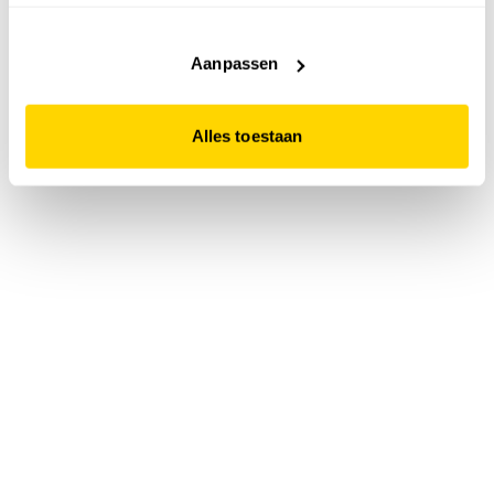
accepteert. Dit doe je door op "Alles toestaan" te klikken.
Liever geen cookies? Hou er dan rekening mee dat de
website niet optimaal functioneert.
Aanpassen
Alles toestaan