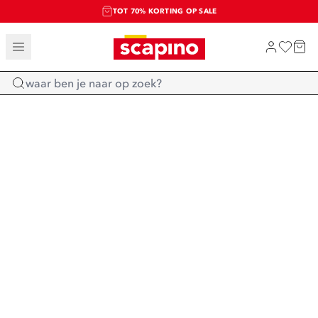
TOT 70% KORTING OP SALE
SALE: LAATSTE KANS!
SHOP NIEUW
Home