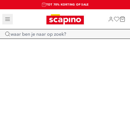
TOT 70% KORTING OP SALE
SALE: LAATSTE KANS!
SHOP NIEUW
Home