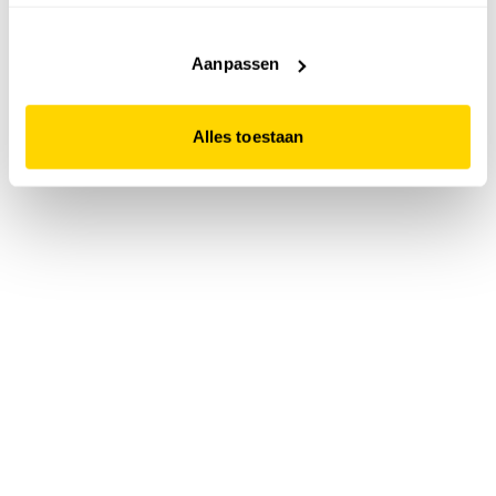
accepteert. Dit doe je door op "Alles toestaan" te klikken.
Liever geen cookies? Hou er dan rekening mee dat de
website niet optimaal functioneert.
Aanpassen
Alles toestaan