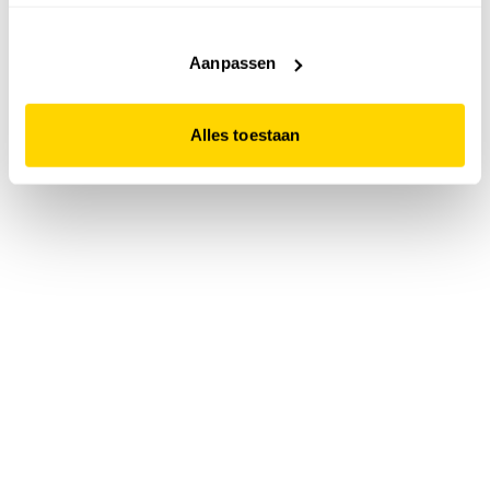
accepteert. Dit doe je door op "Alles toestaan" te klikken.
Liever geen cookies? Hou er dan rekening mee dat de
website niet optimaal functioneert.
Aanpassen
Alles toestaan