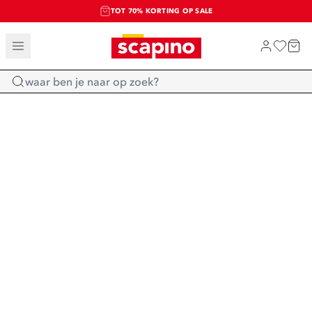
TOT 70% KORTING OP SALE
SALE: LAATSTE KANS!
SHOP NIEUW
Home