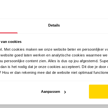
SALE: LAATSTE KANS!
Details
outdoor
zomer
merken
folder
sale
 van cookies
el. Met cookies maken we onze website beter en persoonlijker v
e website goed laten werken en analytische cookies waarmee we
u persoonlijke content zien. Alles is dus op jou afgestemd. Supe
 dan is het nodig dat je onze cookies accepteert. Dit doe je door 
? Hou er dan rekening mee dat de website niet optimaal functione
Aanpassen