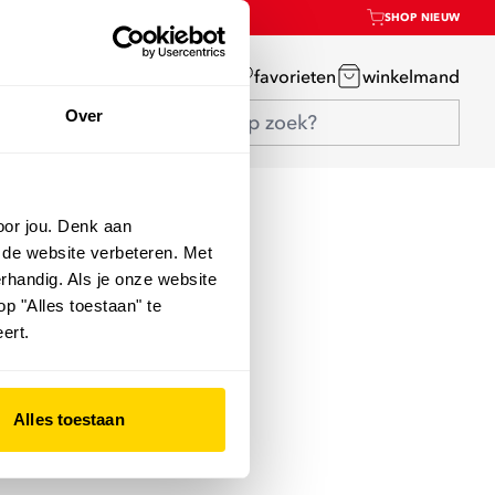
SHOP NIEUW
mijn account
favorieten
winkelmand
Over
oor jou. Denk aan
 de website verbeteren. Met
rhandig. Als je onze website
op "Alles toestaan" te
ert.
Alles toestaan