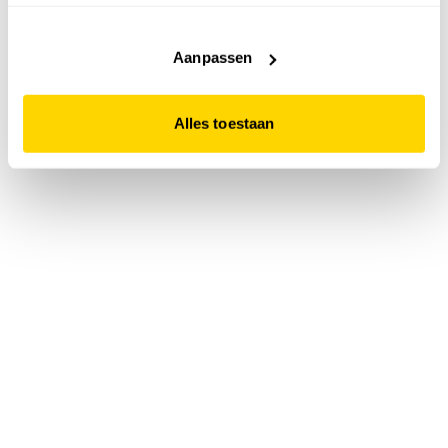
accepteert. Dit doe je door op "Alles toestaan" te klikken.
Liever geen cookies? Hou er dan rekening mee dat de
website niet optimaal functioneert.
Aanpassen
Alles toestaan