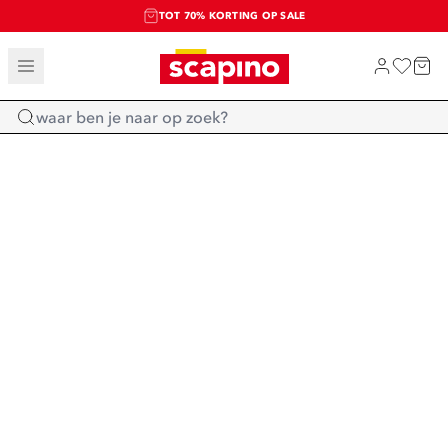
TOT 70% KORTING OP SALE
SALE: LAATSTE KANS!
SHOP NIEUW
Home