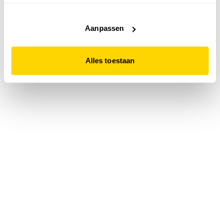
accepteert. Dit doe je door op "Alles toestaan" te klikken.
Liever geen cookies? Hou er dan rekening mee dat de
website niet optimaal functioneert.
Aanpassen
Alles toestaan