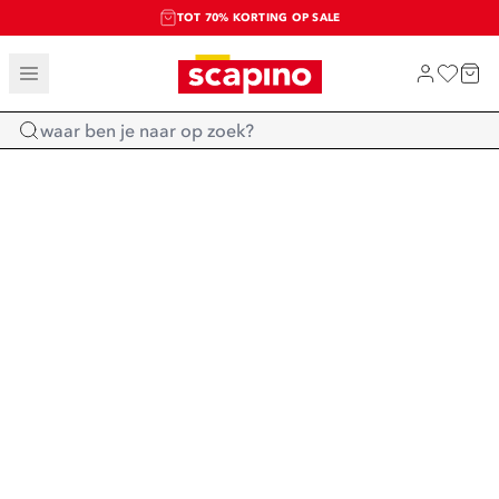
TOT 70% KORTING OP SALE
SALE: LAATSTE KANS!
SHOP NIEUW
Home