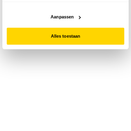
accepteert. Dit doe je door op "Alles toestaan" te klikken.
Liever geen cookies? Hou er dan rekening mee dat de
website niet optimaal functioneert.
Aanpassen
Alles toestaan