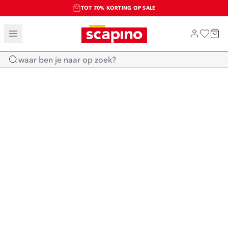
TOT 70% KORTING OP SALE
SALE: LAATSTE KANS!
SHOP NIEUW
Home