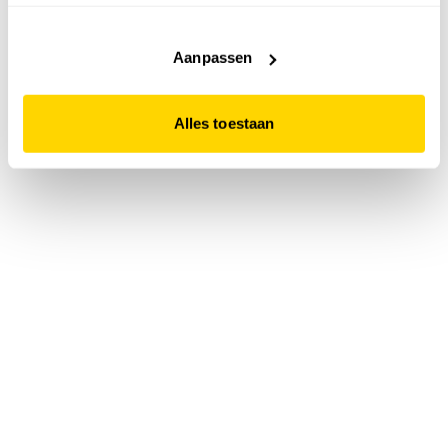
accepteert. Dit doe je door op "Alles toestaan" te klikken.
Liever geen cookies? Hou er dan rekening mee dat de
website niet optimaal functioneert.
Aanpassen
Alles toestaan