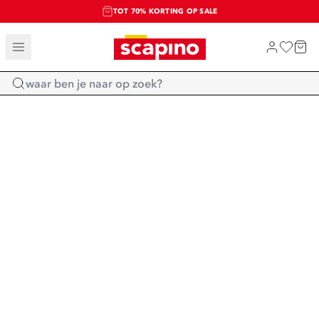
TOT 70% KORTING OP SALE
SALE: LAATSTE KANS!
SHOP NIEUW
Home