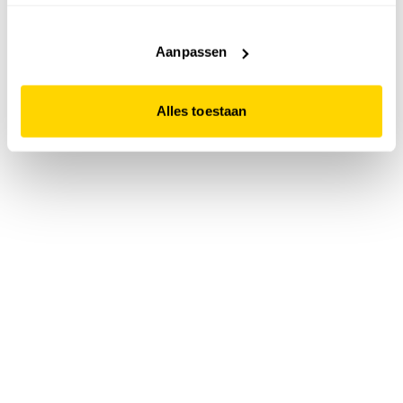
accepteert. Dit doe je door op "Alles toestaan" te klikken.
Liever geen cookies? Hou er dan rekening mee dat de
website niet optimaal functioneert.
Aanpassen
Alles toestaan