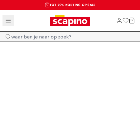
TOT 70% KORTING OP SALE
SALE: LAATSTE KANS!
SHOP NIEUW
Home