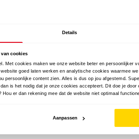
SALE: LAATSTE KANS!
Details
outdoor
zomer
merken
folder
sale
 van cookies
el. Met cookies maken we onze website beter en persoonlijker v
e website goed laten werken en analytische cookies waarmee we
u persoonlijke content zien. Alles is dus op jou afgestemd. Supe
 dan is het nodig dat je onze cookies accepteert. Dit doe je door 
? Hou er dan rekening mee dat de website niet optimaal functione
Aanpassen