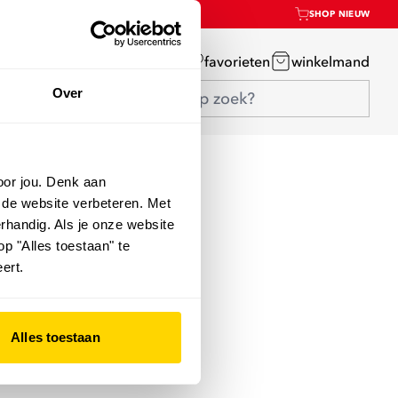
SHOP NIEUW
mijn account
favorieten
winkelmand
Over
oor jou. Denk aan
 de website verbeteren. Met
rhandig. Als je onze website
op "Alles toestaan" te
ert.
Alles toestaan