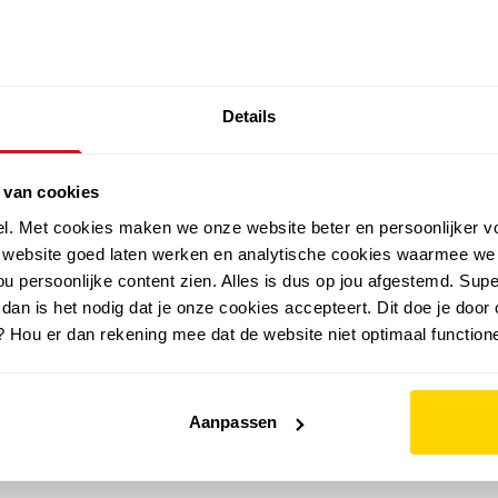
SALE: LAATSTE KANS!
Details
outdoor
zomer
merken
folder
sale
 van cookies
el. Met cookies maken we onze website beter en persoonlijker v
e website goed laten werken en analytische cookies waarmee we
u persoonlijke content zien. Alles is dus op jou afgestemd. Supe
 dan is het nodig dat je onze cookies accepteert. Dit doe je door 
? Hou er dan rekening mee dat de website niet optimaal functione
Aanpassen