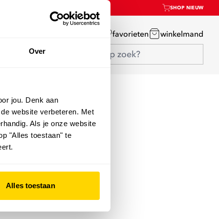
SHOP NIEUW
mijn account
favorieten
winkelmand
Over
oor jou. Denk aan
 de website verbeteren. Met
rhandig. Als je onze website
op "Alles toestaan" te
ert.
Alles toestaan