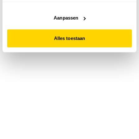
accepteert. Dit doe je door op "Alles toestaan" te klikken.
Liever geen cookies? Hou er dan rekening mee dat de
website niet optimaal functioneert.
Aanpassen
Alles toestaan