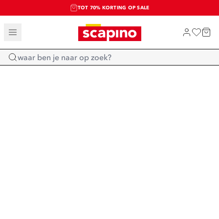
TOT 70% KORTING OP SALE
SALE: LAATSTE KANS!
SHOP NIEUW
Home