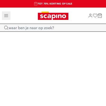
TOT 70% KORTING OP SALE
SALE: LAATSTE KANS!
SHOP NIEUW
Home