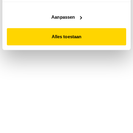
accepteert. Dit doe je door op "Alles toestaan" te klikken.
Liever geen cookies? Hou er dan rekening mee dat de
website niet optimaal functioneert.
Aanpassen
Alles toestaan