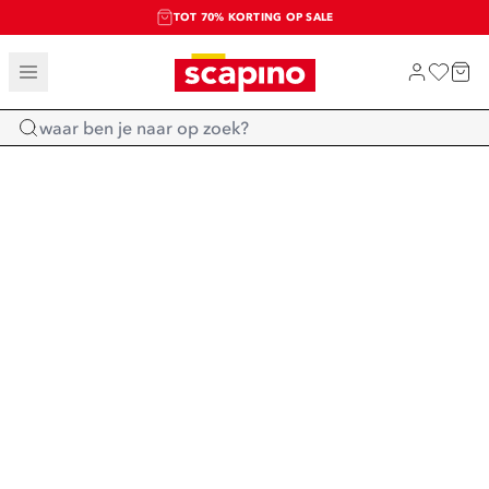
TOT 70% KORTING OP SALE
SALE: LAATSTE KANS!
SHOP NIEUW
Home