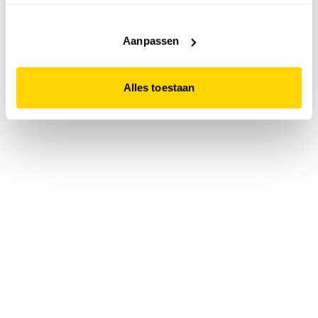
accepteert. Dit doe je door op "Alles toestaan" te klikken.
Liever geen cookies? Hou er dan rekening mee dat de
website niet optimaal functioneert.
Aanpassen
Alles toestaan