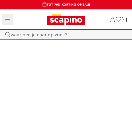
TOT 70% KORTING OP SALE
SALE: LAATSTE KANS!
SHOP NIEUW
Home