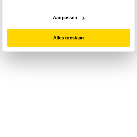
accepteert. Dit doe je door op "Alles toestaan" te klikken.
Liever geen cookies? Hou er dan rekening mee dat de
website niet optimaal functioneert.
Aanpassen
Alles toestaan