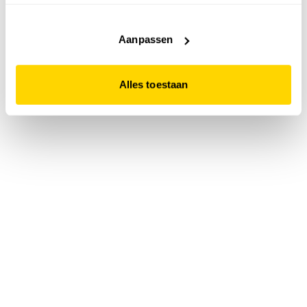
accepteert. Dit doe je door op "Alles toestaan" te klikken.
Liever geen cookies? Hou er dan rekening mee dat de
website niet optimaal functioneert.
Aanpassen
Alles toestaan