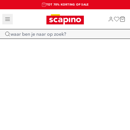
TOT 70% KORTING OP SALE
SALE: LAATSTE KANS!
SHOP NIEUW
Home