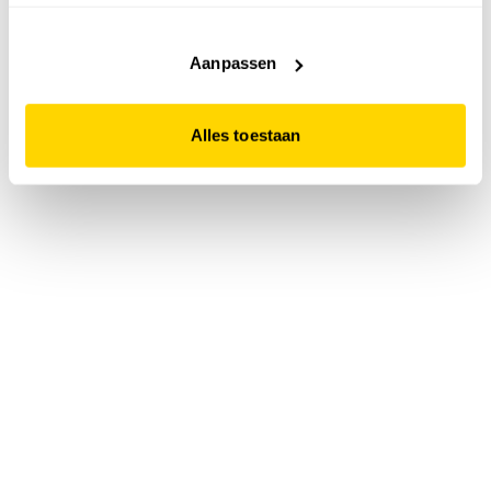
accepteert. Dit doe je door op "Alles toestaan" te klikken.
Liever geen cookies? Hou er dan rekening mee dat de
website niet optimaal functioneert.
Aanpassen
Alles toestaan