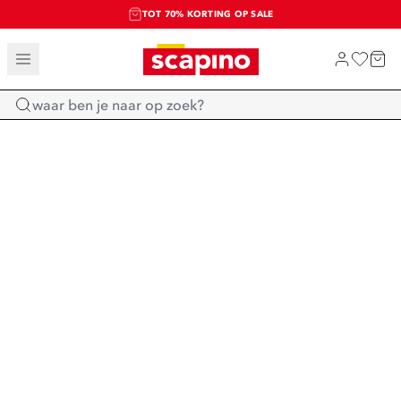
TOT 70% KORTING OP SALE
SALE: LAATSTE KANS!
SHOP NIEUW
Home