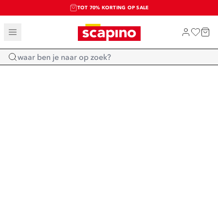
TOT 70% KORTING OP SALE
SALE: LAATSTE KANS!
SHOP NIEUW
Home