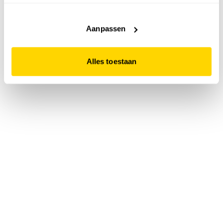
accepteert. Dit doe je door op "Alles toestaan" te klikken.
Liever geen cookies? Hou er dan rekening mee dat de
website niet optimaal functioneert.
Aanpassen
Alles toestaan