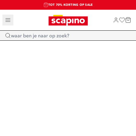
TOT 70% KORTING OP SALE
SALE: LAATSTE KANS!
SHOP NIEUW
Home