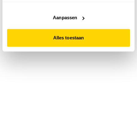
accepteert. Dit doe je door op "Alles toestaan" te klikken.
Liever geen cookies? Hou er dan rekening mee dat de
website niet optimaal functioneert.
Aanpassen
Alles toestaan