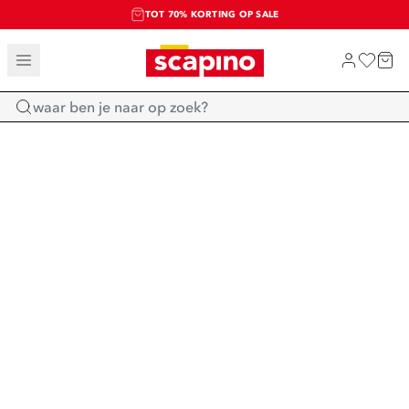
TOT 70% KORTING OP SALE
SALE: LAATSTE KANS!
SHOP NIEUW
Home