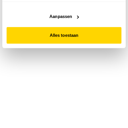
accepteert. Dit doe je door op "Alles toestaan" te klikken.
Liever geen cookies? Hou er dan rekening mee dat de
website niet optimaal functioneert.
Aanpassen
Alles toestaan