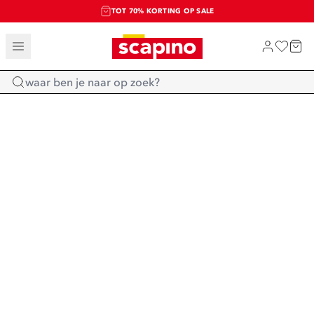
TOT 70% KORTING OP SALE
SALE: LAATSTE KANS!
SHOP NIEUW
Home