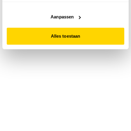
accepteert. Dit doe je door op "Alles toestaan" te klikken.
Liever geen cookies? Hou er dan rekening mee dat de
website niet optimaal functioneert.
Aanpassen
Alles toestaan