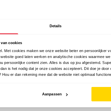
SALE: LAATSTE KANS!
Details
outdoor
zomer
merken
folder
sale
 van cookies
el. Met cookies maken we onze website beter en persoonlijker v
e website goed laten werken en analytische cookies waarmee we
u persoonlijke content zien. Alles is dus op jou afgestemd. Supe
 dan is het nodig dat je onze cookies accepteert. Dit doe je door 
? Hou er dan rekening mee dat de website niet optimaal functione
Aanpassen