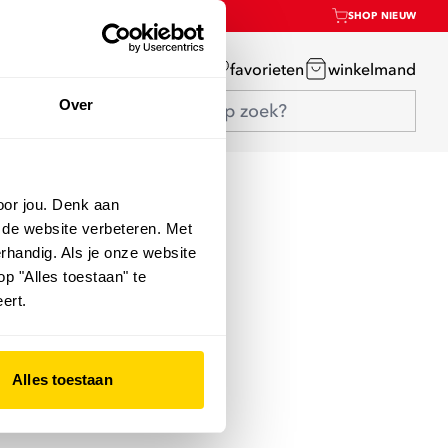
SHOP NIEUW
mijn account
favorieten
winkelmand
Over
oor jou. Denk aan
 de website verbeteren. Met
rhandig. Als je onze website
op "Alles toestaan" te
ert.
Alles toestaan