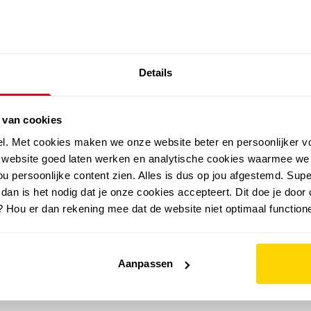
SALE: LAATSTE KANS!
Details
outdoor
zomer
merken
folder
sale
 van cookies
el. Met cookies maken we onze website beter en persoonlijker v
e website goed laten werken en analytische cookies waarmee we
u persoonlijke content zien. Alles is dus op jou afgestemd. Supe
 dan is het nodig dat je onze cookies accepteert. Dit doe je door 
? Hou er dan rekening mee dat de website niet optimaal functione
Aanpassen