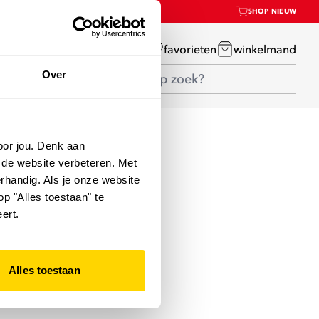
SHOP NIEUW
mijn account
favorieten
winkelmand
Over
oor jou. Denk aan
 de website verbeteren. Met
rhandig. Als je onze website
op "Alles toestaan" te
ert.
Alles toestaan