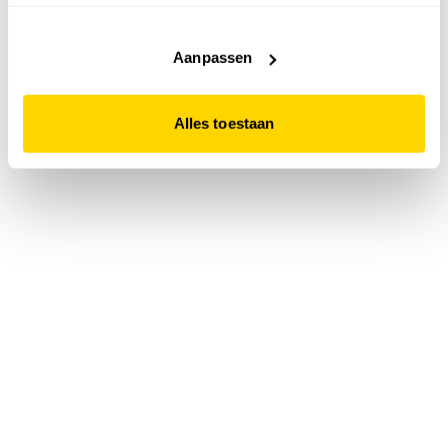
accepteert. Dit doe je door op "Alles toestaan" te klikken.
Liever geen cookies? Hou er dan rekening mee dat de
website niet optimaal functioneert.
Aanpassen
Alles toestaan